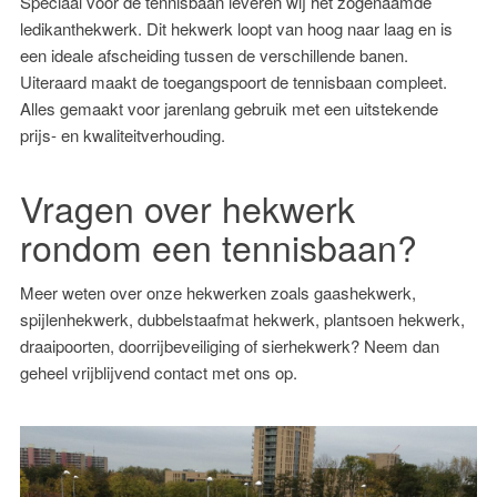
Speciaal voor de tennisbaan leveren wij het zogenaamde
ledikanthekwerk. Dit hekwerk loopt van hoog naar laag en is
een ideale afscheiding tussen de verschillende banen.
Uiteraard maakt de toegangspoort de tennisbaan compleet.
Alles gemaakt voor jarenlang gebruik met een uitstekende
prijs- en kwaliteitverhouding.
Vragen over hekwerk
rondom een tennisbaan?
Meer weten over onze hekwerken zoals
gaashekwerk
,
spijlenhekwerk
,
dubbelstaafmat hekwerk
,
plantsoen hekwerk
,
draaipoorten
,
doorrijbeveiliging
of
sierhekwerk
? Neem dan
geheel vrijblijvend
contact
met ons op.