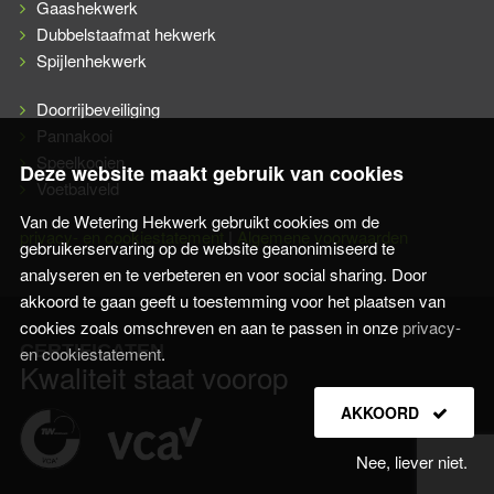
Gaashekwerk
Dubbelstaafmat hekwerk
Spijlenhekwerk
Doorrijbeveiliging
Pannakooi
Speelkooien
Deze website maakt gebruik van cookies
Voetbalveld
Van de Wetering Hekwerk gebruikt cookies om de
privacy- en cookiestatement
|
Algemene voorwaarden
gebruikerservaring op de website geanonimiseerd te
analyseren en te verbeteren en voor social sharing. Door
akkoord te gaan geeft u toestemming voor het plaatsen van
cookies zoals omschreven en aan te passen in onze
privacy-
CERTIFICATEN
en cookiestatement
.
Kwaliteit staat voorop
AKKOORD
Nee, liever niet.